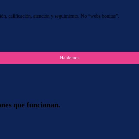
ción, calificación, atención y seguimiento. No “webs bonitas”.
Hablemos
ones que funcionan.