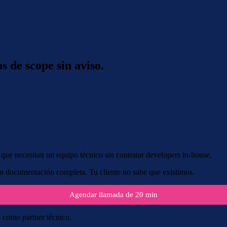
s de scope sin aviso.
que necesitan un equipo técnico sin contratar developers in-house.
on documentación completa. Tu cliente no sabe que existimos.
Agendar llamada de 20 min
 como partner técnico.