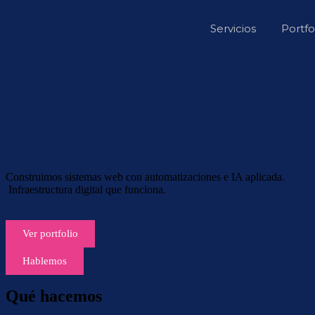
Servicios
Portfo
Construimos sistemas web con automatizaciones e IA aplicada.
Infraestructura digital que funciona.
Ver portfolio
Hablemos
Qué hacemos